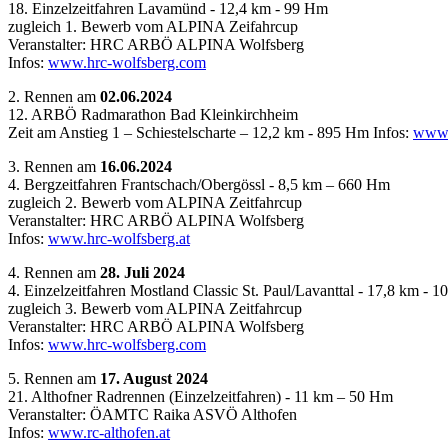
18. Einzelzeitfahren Lavamünd - 12,4 km - 99 Hm
zugleich 1. Bewerb vom ALPINA Zeifahrcup
Veranstalter: HRC ARBÖ ALPINA Wolfsberg
Infos:
www.hrc-wolfsberg.com
2. Rennen am
02.06.2024
12. ARBÖ Radmarathon Bad Kleinkirchheim
Zeit am An
stieg 1 – Schiestelscharte – 12,2 km - 895 Hm
Infos:
www.
3. Rennen am
16.06.2024
4. Bergzeitfahren Frantschach/Obergössl - 8,5 km – 660 Hm
zugleich 2. Bewerb vom ALPINA Zeitfahrcup
Veranstalter: HRC ARBÖ ALPINA Wolfsberg
Infos:
www.hrc-wolfsberg.at
4. Rennen am
28. Juli 2024
4. Einzelzeitfahren Mostland Classic St. Paul/Lavanttal - 17,8 km - 
zugleich 3. Bewerb vom ALPINA Zeitfahrcup
Veranstalter: HRC ARBÖ ALPINA Wolfsberg
Infos:
ww
w.hrc-wolfsberg.com
5. Rennen am
17. August 2024
21. Althofner Radrennen (Einzelzeitfahren) - 11 km – 50 Hm
Veranstalter: ÖAMTC Raika ASVÖ Althofen
Infos:
www.rc-althofen.at