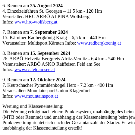
6. Rennen am
25. August 2024
4. Einzelzeitfahren St. Georgen – 11,5 km - 120 Hm
Vernstalter: HRC ARBÖ ALPINA Wolfsberg
Infos:
www.hrc-wolfsberg.at
7. Rennen am
7. September 2024
15. Kärntner Radbergkönig Kraig – 6,5 km – 440 Hm
V
eranstalter: Multisport Kärnten
Infos:
www.radbergkoenig.at
8. Rennen am
15. September 2024
26. ARBÖ Helvetia Bergpreis Afritz-Verditz - 6,4 km - 540 Hm
Veranstalter: ARBÖ ASKO Raiffeisen Feld am See
Infos:
www.rc-feldamsee.at
9. Rennen am
12. Oktober 2024
7. Keutschacher Pyramidenkogel Hero - 7,2 km - 400 Hm
Veranstalter: Mountainsport Union Klagenfurt
Infos:
www.mountainsport.at
Wertung und Klasseneinteilung:
Die Wertung erfolgt nach einem Punktesystem, unabhängig des bei
(MTB oder Rennrad) und unabhängig der Klasseneinteilung beim je
Punktewertung richtet sich nach der Gesamtanzahl der Starter. Es wi
unabhängig der Klasseneinteilung erstellt!