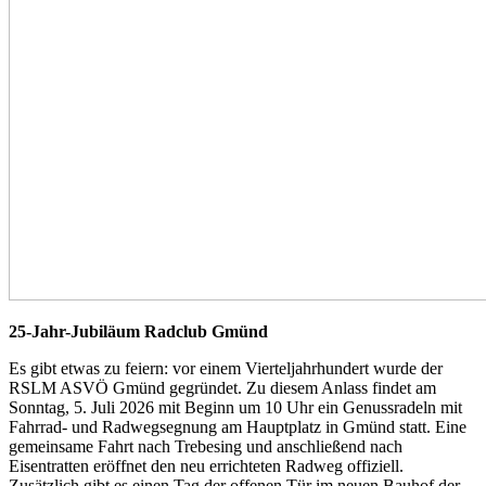
25-Jahr-Jubiläum Radclub Gmünd
Es gibt etwas zu feiern: vor einem Vierteljahrhundert wurde der
RSLM ASVÖ Gmünd gegründet. Zu diesem Anlass findet am
Sonntag, 5. Juli 2026 mit Beginn um 10 Uhr ein Genussradeln mit
Fahrrad- und Radwegsegnung am Hauptplatz in Gmünd statt. Eine
gemeinsame Fahrt nach Trebesing und anschließend nach
Eisentratten eröffnet den neu errichteten Radweg offiziell.
Zusätzlich gibt es einen Tag der offenen Tür im neuen Bauhof der