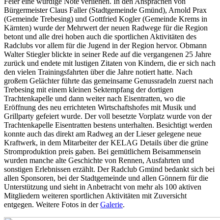
Feier eine würdige Note verliehen. In den Ansprachen von
Bürgermeister Claus Faller (Stadtgemeinde Gmünd), Arnold Prax
(Gemeinde Trebesing) und Gottfried Kogler (Gemeinde Krems in
Kärnten) wurde der Mehrwert der neuen Radwege für die Region
betont und alle drei hoben auch die sportlichen Aktivitäten des
Radclubs vor allem für die Jugend in der Region hervor. Obmann
Walter Stiegler blickte in seiner Rede auf die vergangenen 25 Jahre
zurück und endete mit lustigen Zitaten von Kindern, die er sich nach
den vielen Trainingsfahrten über die Jahre notiert hatte. Nach
großem Gelächter führte das gemeinsame Genussradeln zuerst nach
Trebesing mit einem kleinen Sektempfang der dortigen
Trachtenkapelle und dann weiter nach Eisentratten, wo die
Eröffnung des neu errichteten Wirtschaftshofes mit Musik und
Grillparty gefeiert wurde. Der voll besetzte Vorplatz wurde von der
Trachtenkapelle Eisentratten bestens unterhalten. Besichtigt werden
konnte auch das direkt am Radweg an der Lieser gelegene neue
Kraftwerk, in dem Mitarbeiter der KELAG Details über die grüne
Stromproduktion preis gaben. Bei gemütlichem Beisammensein
wurden manche alte Geschichte von Rennen, Ausfahrten und
sonstigen Erlebnissen erzählt. Der Radclub Gmünd bedankt sich bei
allen Sponsoren, bei der Stadtgemeinde und allen Gönnern für die
Unterstützung und sieht in Anbetracht von mehr als 100 aktiven
Mitgliedern weiteren sportlichen Aktivitäten mit Zuversicht
entgegen. Weitere Fotos in der
Galerie
.